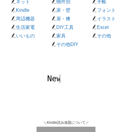
ネット
物件別
手帳
Kindle
床・壁
フォント
周辺機器
扉・襖
イラスト
生活家電
DIY工具
Excel
いいもの
家具
その他
その他DIY
New Blog
最新記事
＼Kindle読み放題について／
Check Here