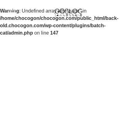
Warning
: Undefined array key "page" in
/home/chocogon/chocogon.com/public_html/back-
old.chocogon.com/wp-content/plugins/batch-
cat/admin.php
on line
147