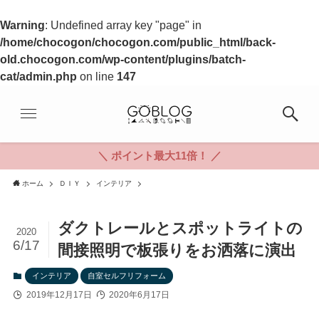
Warning
: Undefined array key "page" in
/home/chocogon/chocogon.com/public_html/back-
old.chocogon.com/wp-content/plugins/batch-
cat/admin.php
on line
147
＼ ポイント最大11倍！ ／
ホーム
ＤＩＹ
インテリア
ダクトレールとスポットライトの
2020
6/17
間接照明で板張りをお洒落に演出
インテリア
自室セルフリフォーム
2019年12月17日
2020年6月17日